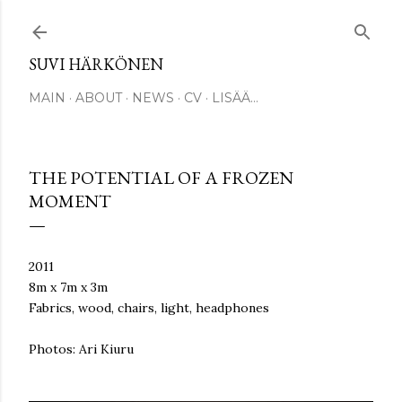
Siirry pääsisältöön
SUVI HÄRKÖNEN
MAIN
ABOUT
NEWS
CV
LISÄÄ…
THE POTENTIAL OF A FROZEN
MOMENT
2011
8m x 7m x 3m
Fabrics, wood, chairs, light, headphones
Photos: Ari Kiuru